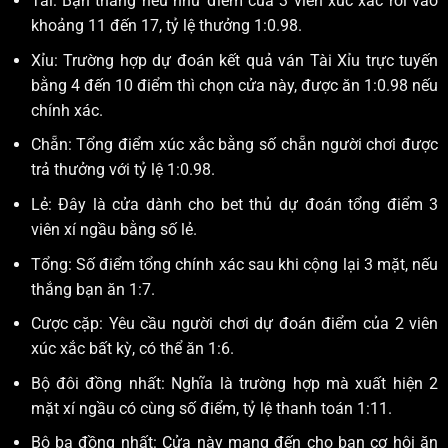
Tài: Bạn thắng nếu như điểm của 3 viên xúc xắc rơi vào
khoảng 11 đến 17, tỷ lệ thưởng 1:0.98.
Xỉu: Trường hợp dự đoán kết quả ván Tài Xỉu trực tuyến
bằng 4 đến 10 điểm thì chọn cửa này, được ăn 1:0.98 nếu
chính xác.
Chẵn: Tổng điểm xúc xắc bằng số chẵn người chơi được
trả thưởng với tỷ lệ 1:0.98.
Lẻ: Đây là cửa dành cho bet thủ dự đoán tổng điểm 3
viên xí ngầu bằng số lẻ.
Tổng: Số điểm tổng chính xác sau khi cộng lại 3 mặt, nếu
thắng bạn ăn 1:7.
Cược cặp: Yêu cầu người chơi dự đoán điểm của 2 viên
xúc xắc bất kỳ, có thể ăn 1:6.
Bộ đôi đồng nhất: Nghĩa là trường hợp mà xuất hiện 2
mặt xí ngầu có cùng số điểm, tỷ lệ thanh toán 1:11.
Bộ ba đồng nhất: Cửa này mang đến cho bạn cơ hội ăn