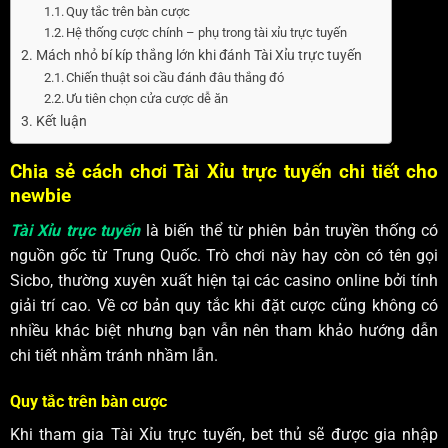
Quy tắc trên bàn cược
Hệ thống cược chính – phụ trong tài xỉu trực tuyến
Mách nhỏ bí kíp thắng lớn khi đánh Tài Xỉu trực tuyến
Chiến thuật soi cầu đánh đâu thắng đó
Ưu tiên chọn cửa cược dễ ăn
Kết luận
Chia sẻ cách chơi Tài Xỉu trực tuyến chi tiết cho
newbie
Tài Xỉu trực tuyến
là biến thể từ phiên bản truyền thống có
nguồn gốc từ Trung Quốc. Trò chơi này hay còn có tên gọi
Sicbo, thường xuyên xuất hiện tại các casino online bởi tính
giải trí cao. Về cơ bản quy tắc khi đặt cược cũng không có
nhiều khác biệt nhưng bạn vẫn nên tham khảo hướng dẫn
chi tiết nhằm tránh nhầm lẫn.
Quy tắc trên bàn cược
Khi tham gia Tài Xỉu trực tuyến, bet thủ sẽ được gia nhập