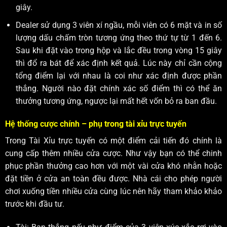
giây.
Dealer sử dụng 3 viên xí ngầu, mỗi viên có 6 mặt và in số
lượng dấu chấm tròn tương ứng theo thứ tự từ 1 đến 6.
Sau khi đặt vào trong hộp và lắc đều trong vòng 15 giây
thì đổ ra bát để xác định kết quả. Lúc này chỉ cần cộng
tổng điểm lại với nhau là coi như xác định được phần
thắng. Người nào đặt chính xác số điểm thì có thể ăn
thưởng tương ứng, ngược lại mất hết vốn bỏ ra ban đầu.
Hệ thống cược chính – phụ trong tài xỉu trực tuyến
Trong Tài Xỉu trực tuyến có một điểm cải tiến đó chính là
cung cấp thêm nhiều cửa cược. Như vậy bạn có thể chinh
phục phần thưởng cao hơn với một vài cửa khó nhằn hoặc
đặt tiền ở cửa an toàn đều được. Nhà cái cho phép người
chơi xuống tiền nhiều cửa cùng lúc nên hãy tham khảo khảo
trước khi đầu tư.