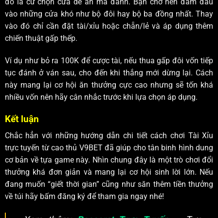
đó là cứ chọn cửa dễ ăn mà đánh. Bạn chớ nên đâm đầu
vào những cửa khó như bộ đôi hay bộ ba đồng nhất. Thay
vào đó chỉ cần đặt tài/xỉu hoặc chẵn/lẻ và áp dụng thêm
chiến thuật gấp thếp.
Ví dụ như bỏ ra 100K để cược tài, nếu thua gấp đôi vốn tiếp
tục đánh ở ván sau, cho đến khi thắng mới dừng lại. Cách
này mang lại cơ hội ăn thưởng cực cao nhưng sẽ tốn khá
nhiều vốn nên hãy cân nhắc trước khi lựa chọn áp dụng.
Kết luận
Chắc hẳn với những hướng dẫn chi tiết cách chơi Tài Xỉu
trực tuyến từ cao thủ V9BET đã giúp cho tân binh hình dung
cơ bản về tựa game này. Nhìn chung đây là một trò chơi đổi
thưởng khá đơn giản và mang lại cơ hội sinh lời lớn. Nếu
đang muốn “giết thời gian” cũng như săn thêm tiền thưởng
về túi hãy bấm đăng ký để tham gia ngay nhé!