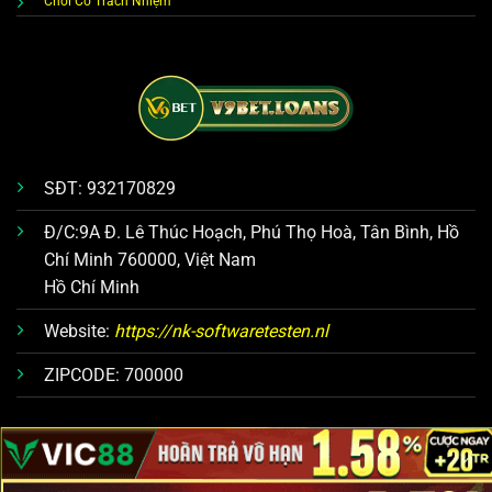
Chơi Có Trách Nhiệm
SĐT: 932170829
Đ/C:9A Đ. Lê Thúc Hoạch, Phú Thọ Hoà, Tân Bình, Hồ
Chí Minh 760000, Việt Nam
Hồ Chí Minh
Website:
https://nk-softwaretesten.nl
ZIPCODE: 700000