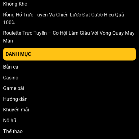
Không Khó
Rồng Hổ Trực Tuyến Và Chiến Lược Đặt Cược Hiệu Quả
100%
Roulette Trực Tuyến – Cơ Hội Làm Giàu Với Vòng Quay May
Mắn
DANH MỤC
Bắn cá
Casino
Game bài
Hướng dẫn
Khuyến mãi
Nổ hũ
Thể thao