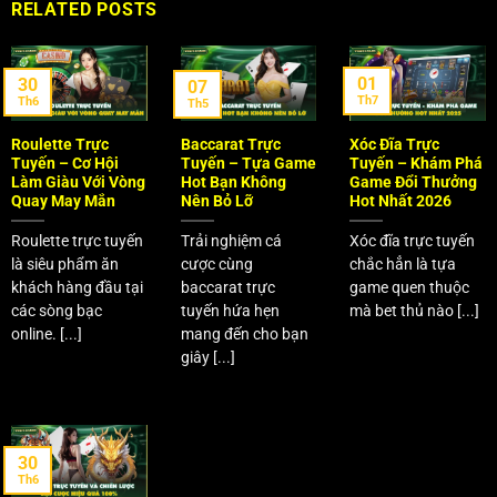
RELATED POSTS
01
30
07
Th7
Th6
Th5
Roulette Trực
Baccarat Trực
Xóc Đĩa Trực
Tuyến – Cơ Hội
Tuyến – Tựa Game
Tuyến – Khám Phá
Làm Giàu Với Vòng
Hot Bạn Không
Game Đổi Thưởng
Quay May Mắn
Nên Bỏ Lỡ
Hot Nhất 2026
Roulette trực tuyến
Trải nghiệm cá
Xóc đĩa trực tuyến
là siêu phẩm ăn
cược cùng
chắc hẳn là tựa
khách hàng đầu tại
baccarat trực
game quen thuộc
các sòng bạc
tuyến hứa hẹn
mà bet thủ nào [...]
online. [...]
mang đến cho bạn
giây [...]
30
Th6