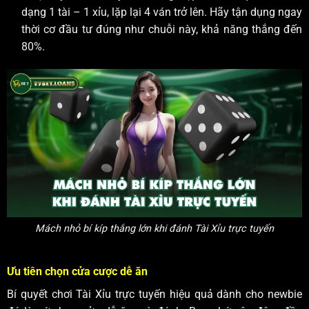
dạng 1 tài – 1 xỉu, lặp lại 4 ván trở lên. Hãy tận dụng ngay
thời cơ đầu tư đúng như chuỗi này, khả năng thắng đến
80%.
Mách nhỏ bí kíp thắng lớn khi đánh Tài Xỉu trực tuyến
Ưu tiên chọn cửa cược dễ ăn
Bí quyết chơi Tài Xỉu trực tuyến hiệu quả dành cho newbie