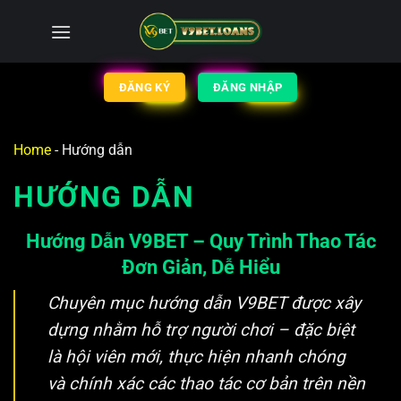
ĐĂNG KÝ
ĐĂNG NHẬP
Home
-
Hướng dẫn
HƯỚNG DẪN
Hướng Dẫn V9BET – Quy Trình Thao Tác
Đơn Giản, Dễ Hiểu
Chuyên mục hướng dẫn V9BET được xây
dựng nhằm hỗ trợ người chơi – đặc biệt
là hội viên mới, thực hiện nhanh chóng
và chính xác các thao tác cơ bản trên nền