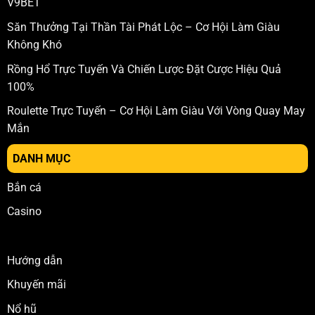
V9BET
dứt khoát và kịch tính tức thì. Luật chơi cực kỳ đơn giản,
Săn Thưởng Tại Thần Tài Phát Lộc – Cơ Hội Làm Giàu
mỗi người sẽ được chia 3 lá, trong đó nếu tổng điểm 3 lá
Không Khó
cao hơn nhà cái hoặc các người chơi khác thì được tính là
thắng. Điểm số cao nhất là 10, các lá được quy đổi điểm
Rồng Hổ Trực Tuyến Và Chiến Lược Đặt Cược Hiệu Quả
tương ứng, đặc biệt với các lá J – Q – K được tính là 10
100%
điểm.
Roulette Trực Tuyến – Cơ Hội Làm Giàu Với Vòng Quay May
Mắn
Sâm Lốc – Đánh nhanh, thắng đậm như chớp giật
DANH MỤC
Sâm Lốc là tựa game dân gian miền Bắc hấp dẫn, nổi tiếng
với nhịp độ chơi nhanh và khả năng “thắng đậm như chớp
Bắn cá
giật”. Luật chơi khá tương đồng với Tiến Lên nhưng đơn
Casino
giản và dễ đánh hơn nhiều. Chiến thắng thường đến từ
những màn đánh úp bất ngờ hoặc những pha ra bài khôn
Game bài
ngoan. Chính luật đánh đơn giản cùng độ sảng khoái khi
Hướng dẫn
khiến đối thủ không kịp trở tay đã tạo nên độ nổi tiếng của
Sâm Lốc trong Game Bài V9BET.
Khuyến mãi
Nổ hũ
Tiến Lên Miền Nam – “Ông hoàng” trong Game Bài V9BET