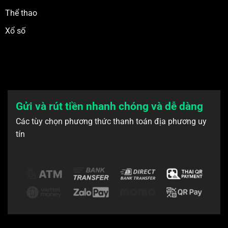
Thể thao
Tiến Lên Miền Nam luôn là “ông hoàng” trong danh sách
các game dân gian Việt Nam. Và tương tự tại nhà cái của
Xổ số
chúng tôi, sức hút của nó vẫn không hề giảm sút với luật
đánh siêu đơn giản. Người chơi sẽ cố gắng đánh hết bài
trên tay trước các đối thủ bằng cách xếp các lá theo quy
tắc về sảnh, đôi, ba lá, tứ quý,… Mỗi ván đều là một cuộc
đấu trí đầy căng thẳng, đòi hỏi sự tính toán khôn ngoan
Gửi và rút tiền nhanh chóng và dễ dàng
của cược thủ để tối ưu hóa chiến thắng.
Các tùy chọn phương thức thanh toán địa phương uy
tín