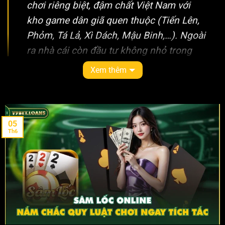
chơi riêng biệt, đậm chất Việt Nam với
kho game dân giã quen thuộc (Tiến Lên,
Phỏm, Tá Lả, Xì Dách, Mậu Binh,…). Ngoài
ra nhà cái còn đầu tư không nhỏ trong
việc thiết kế giao diện hiện đại cùng quy
Xem thêm
trình cá cược đạt chuẩn xanh chín 100%.
Tổng quan về Game Bài V9BET
05
Game Bài V9BET là một trong những sản phẩm chủ lực tại
Th6
nhà cái
V9BET
, chuyên cung cấp các trò chơi quen thuộc,
mang đậm bản sắc văn hóa Việt Nam. Với sự đầu tư
khủng, sảnh đã tái hiện một không gian giải trí sống động
– nơi người chơi có thể thỏa mãn niềm đam mê với những
lá bài. Với giao diện được thiết kế thân thiện, hình ảnh sắc
nét và âm thanh sống động, nhà cái cam kết mang đến
cảm giác như đang ngồi tại một chiếu bạc thực thụ.