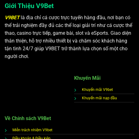
Giới Thiệu V9Bet
Tiến Lên Miền Nam – “Ông hoàng” trong Game Bài V9BET
V9BET
là địa chỉ cá cược trực tuyến hàng đầu, nơi bạn có
Liêng – Căng não từng ván, không dành cho yếu tim
thể trải nghiệm đầy đủ các thể loại giải trí như cá cược thể
thao, casino trực tiếp, game bài, slot và eSports. Giao diện
Liêng là một game “cân não” đúng nghĩa, không dành cho
thân thiện, hỗ trợ nhiều thiết bị và chăm sóc khách hàng
những người yếu tim hay thiếu quyết đoán. Mỗi ván là một
tận tình 24/7 giúp V9BET trở thành lựa chọn số một cho
cuộc chiến tâm lý đầy bản lĩnh, khi đó mỗi người chơi sẽ
người chơi.
đặt chia 3 lá. Mục tiêu của họ xếp được tổ hợp bài đẹp
(Sáp > Liêng > Ảnh > Điểm) hay tổng điểm cao (max 9
điểm) dễ giành chiến thắng. Trường hợp không quá đẹp,
Khuyến Mãi
người chơi có thể dùng chiến thuật tố/tố tất để hù dọa đối
thủ bỏ cuộc.
Khuyến mãi V9bet
Khuyến mãi nạp đầu
Xì Dách – Vừa may rủi vừa phải cần chiến thuật
Đây là phiên bản “Việt hóa” phổ biến nhất hiện nay tại
Về Chính sách V9Bet
Game Bài V9BET (tên quốc tế – Blackjack). Người chơi sẽ
có thể điểm các lá bài càng gần 21 càng tốt, ban đầu sẽ
Miễn trách nhiệm V9bet
được chia 2 lá và bạn được phép rút thêm không giới hạn.
Điều khoản & Điều kiện