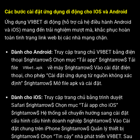
Các bước cài đặt ứng dụng di động cho IOS và Android
Ứng dụng V9BET di động (hỗ trợ cả hệ điều hành Android
và iOS) mang đến trải nghiệm mượt mà, khắc phục hoàn
toàn tình trạng link web bị các nhà mạng chặn.
Dành cho Android:
Truy cập trang chủ V9BET bằng điện
thoại
$rightarrow$
Chọn mục “Tải app”
$rightarrow$
Tải
file
về máy
$rightarrow$
Vào cài đặt điện
V9bet.apk
thoại, cho phép “Cài đặt ứng dụng từ nguồn không xác
định”
$rightarrow$
Mở file apk và cài đặt.
Dành cho iOS:
Truy cập trang chủ bằng trình duyệt
Safari
$rightarrow$
Chọn mục “Tải app cho iOS”
$rightarrow$
Hệ thống sẽ chuyển hướng sang cài đặt
cấu hình cấu hình doanh nghiệp
$rightarrow$
Vào Cài
đặt chung trên iPhone
$rightarrow$
Quản lý thiết bị
$rightarrow$
Chọn “Tin cậy” nhà phát triển V9BET. Sau