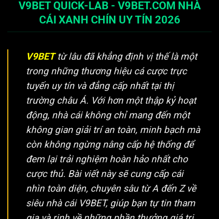
V9BET QUICK-LAB - V9BET.COM NHÀ
CÁI XANH CHÍN UY TÍN 2026
V9BET
từ lâu đã khẳng định vị thế là một
trong những thương hiệu cá cược trực
tuyến uy tín và đẳng cấp nhất tại thị
trường châu Á. Với hơn một thập kỷ hoạt
động, nhà cái không chỉ mang đến một
không gian giải trí an toàn, minh bạch mà
còn không ngừng nâng cấp hệ thống để
đem lại trải nghiệm hoàn hảo nhất cho
cược thủ. Bài viết này sẽ cung cấp cái
nhìn toàn diện, chuyên sâu từ A đến Z về
siêu nhà cái V9BET, giúp bạn tự tin tham
gia và rinh về những phần thưởng giá trị.