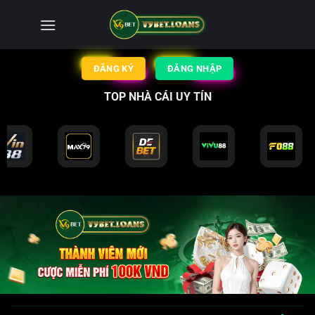
ĐĂNG KÝ
ĐĂNG NHẬP
TOP NHÀ CÁI UY TÍN