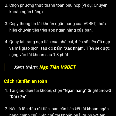
Chọn phương thức thanh toán phù hợp (ví dụ: Chuyển
khoản ngân hàng).
Copy thông tin tài khoản ngân hàng của V9BET, thực
hiện chuyển tiền trên app ngân hàng của bạn.
Quay lại trang nạp tiền của nhà cái, điền số tiền đã nạp
và mã giao dịch, sau đó bấm
“Xác nhận”
. Tiền sẽ được
cộng vào tài khoản sau 1-3 phút.
Xem thêm:
Nạp Tiền V9BET
Cách rút tiền an toàn
Tại giao diện tài khoản, chọn
“Ngân hàng”
$rightarrow$
“Rút tiền”
.
Nếu là lần đầu rút tiền, bạn cần liên kết tài khoản ngân
hàng chính chủ (Tên chủ tài khoản phải trùng với tên