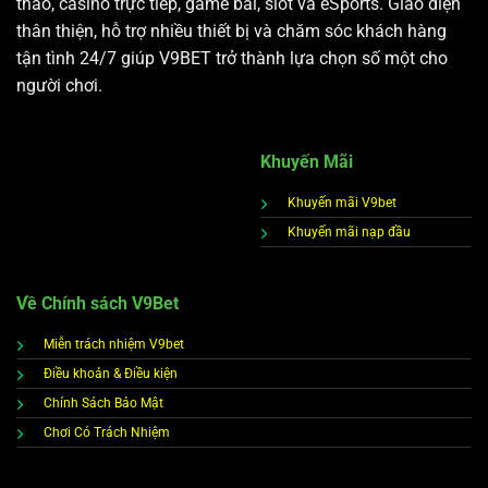
thao, casino trực tiếp, game bài, slot và eSports. Giao diện
thân thiện, hỗ trợ nhiều thiết bị và chăm sóc khách hàng
tận tình 24/7 giúp V9BET trở thành lựa chọn số một cho
người chơi.
Khuyến Mãi
Khuyến mãi V9bet
Khuyến mãi nạp đầu
Về Chính sách V9Bet
Miễn trách nhiệm V9bet
Điều khoản & Điều kiện
Chính Sách Bảo Mật
Chơi Có Trách Nhiệm