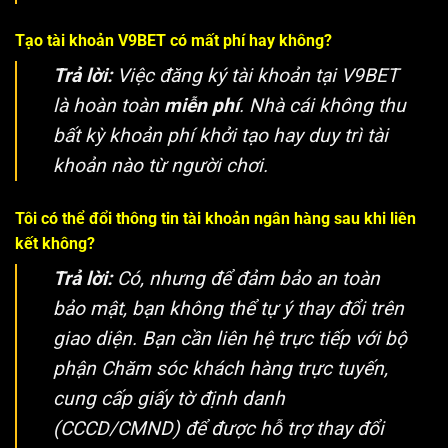
Tạo tài khoản V9BET có mất phí hay không?
Trả lời:
Việc đăng ký tài khoản tại V9BET
là hoàn toàn
miễn phí
. Nhà cái không thu
bất kỳ khoản phí khởi tạo hay duy trì tài
khoản nào từ người chơi.
Tôi có thể đổi thông tin tài khoản ngân hàng sau khi liên
kết không?
Trả lời:
Có, nhưng để đảm bảo an toàn
bảo mật, bạn không thể tự ý thay đổi trên
giao diện. Bạn cần liên hệ trực tiếp với bộ
phận Chăm sóc khách hàng trực tuyến,
cung cấp giấy tờ định danh
(CCCD/CMND) để được hỗ trợ thay đổi