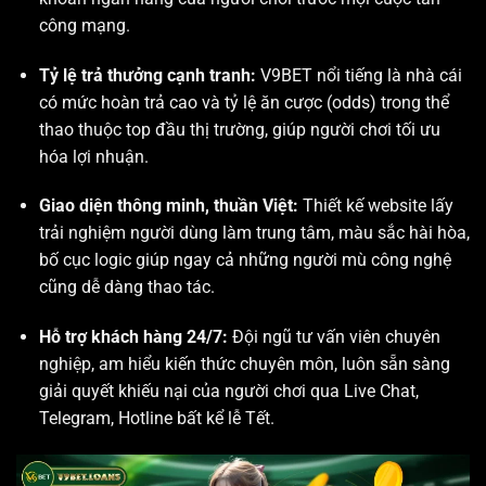
công mạng.
Tỷ lệ trả thưởng cạnh tranh:
V9BET nổi tiếng là nhà cái
có mức hoàn trả cao và tỷ lệ ăn cược (odds) trong thể
thao thuộc top đầu thị trường, giúp người chơi tối ưu
hóa lợi nhuận.
Giao diện thông minh, thuần Việt:
Thiết kế website lấy
trải nghiệm người dùng làm trung tâm, màu sắc hài hòa,
bố cục logic giúp ngay cả những người mù công nghệ
cũng dễ dàng thao tác.
Hỗ trợ khách hàng 24/7:
Đội ngũ tư vấn viên chuyên
nghiệp, am hiểu kiến thức chuyên môn, luôn sẵn sàng
giải quyết khiếu nại của người chơi qua Live Chat,
Telegram, Hotline bất kể lễ Tết.