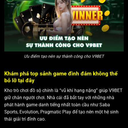
Ưu điểm tạo nên sự thành công cho V9BET
Khám phá top sảnh game đình đám không thể
bỏ lỡ tại đây
Kho trò chơi đồ sộ chính là “vũ khí hạng nặng” giúp V9BET
giữ chân người chơi. Nhà cái đã bắt tay với những nhà
phát hành game danh tiếng nhất toàn cầu như Saba
Sports, Evolution, Pragmatic Play để tạo nên một hệ sinh
thái giải trí đỉnh cao.