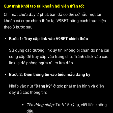
Quy trình khởi tạo tài khoản hội viên thần tốc
Chỉ mất chưa đầy 2 phút, bạn đã có thể sở hữu một tài
khoản cá cược chính thức tại V9BET bằng cách thực hiện
theo 3 bước sau:
Bước 1: Truy cập link vào V9BET chính thức
Sử dụng các đường link uy tín, không bị chặn do nhà cái
cung cấp để truy cập vào trang chủ. Tránh click vào các
link lạ để phòng ngừa rủi ro lừa đảo.
Bước 2: Điền thông tin vào biểu mẫu đăng ký
Nhấp vào nút
“Đăng ký”
ở góc phải màn hình và điền
đầy đủ các thông tin:
Tên đăng nhập:
Từ 6-15 ký tự, viết liền không
dấu.