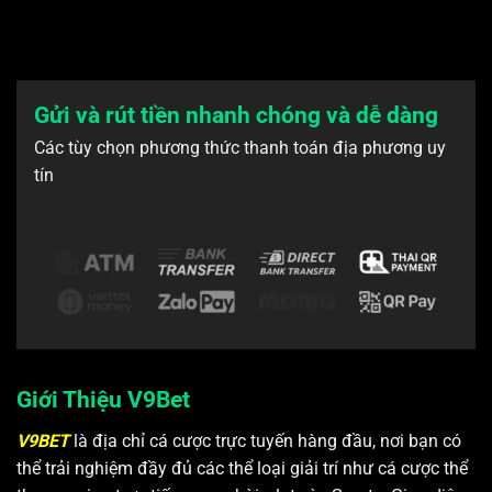
Gửi và rút tiền nhanh chóng và dễ dàng
Các tùy chọn phương thức thanh toán địa phương uy
tín
Giới Thiệu V9Bet
V9BET
là địa chỉ cá cược trực tuyến hàng đầu, nơi bạn có
thể trải nghiệm đầy đủ các thể loại giải trí như cá cược thể