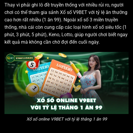
Thay vì phải ghi lô đề truyền thống với nhiều rủi ro, người
chơi có thể tham gia sảnh Xổ số V9BET với tỷ lệ ăn thưởng
cao hơn rất nhiều (1 ăn 99). Ngoài xổ số 3 miền truyền
thống, nhà cái còn cung cấp các loại hình xổ số siêu tốc (1
phút, 3 phút, 5 phút), Keno, Lotto, giúp người chơi biết ngay
kết quả mà không cần chờ đợi đến cuối ngày.
Xổ số online V9BET với tỷ lệ thắng 1 ăn 99