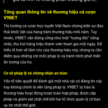
Tổng quan thông tin về thương hiệu cá cược
V9BET
Thị trường cá cược trực tuyến Việt Nam chứng kiến sự đào
thải khốc liệt của hàng trăm thương hiệu mỗi năm. Tuy
nhiên, V9BET vẫn đứng vững như một “tượng đài” vững
chắc, thu hút hàng triệu thành viên tham gia mỗi ngày. Để
hiểu rõ hơn về tầm vóc của thương hiệu này, chúng ta cần
điểm qua những cột mốc pháp lý và hành trình phát triển
ấn tượng của họ.
Cơ sở pháp lý và chứng nhận an toàn
Yếu tố tiên quyết để đánh giá một nhà cái có đáng tin cậy
hay không chính là nền tảng pháp lý. V9BET tự hào là
thương hiệu hoạt động hoàn toàn hợp pháp, được cấp
phép và giám sát chặt chẽ bởi hai tổ chức quản lý cờ bạc
uy tín nhất thế giới: