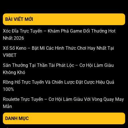
BÀI VIẾT MỚI
Xóc Đĩa Trực Tuyến – Khám Phá Game Đổi Thưởng Hot
Nhất 2026
Xổ Số Keno – Bật Mí Các Hình Thức Chơi Hay Nhất Tại
V9BET
Săn Thưởng Tại Thần Tài Phát Lộc – Cơ Hội Làm Giàu
Không Khó
Rồng Hổ Trực Tuyến Và Chiến Lược Đặt Cược Hiệu Quả
100%
Roulette Trực Tuyến – Cơ Hội Làm Giàu Với Vòng Quay May
Mắn
DANH MỤC