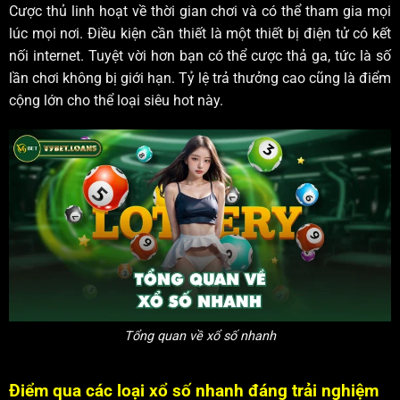
Cược thủ linh hoạt về thời gian chơi và có thể tham gia mọi
lúc mọi nơi. Điều kiện cần thiết là một thiết bị điện tử có kết
nối internet. Tuyệt vời hơn bạn có thể cược thả ga, tức là số
lần chơi không bị giới hạn. Tỷ lệ trả thưởng cao cũng là điểm
cộng lớn cho thể loại siêu hot này.
Tổng quan về xổ số nhanh
Điểm qua các loại xổ số nhanh đáng trải nghiệm