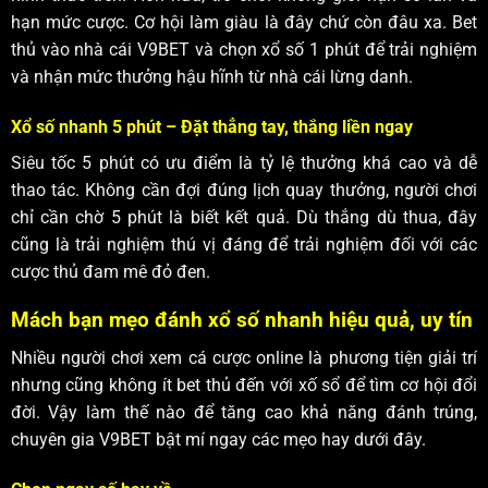
hạn mức cược. Cơ hội làm giàu là đây chứ còn đâu xa. Bet
thủ vào nhà cái V9BET và chọn xổ số 1 phút để trải nghiệm
và nhận mức thưởng hậu hĩnh từ nhà cái lừng danh.
Xổ số nhanh 5 phút – Đặt thẳng tay, thắng liền ngay
Siêu tốc 5 phút có ưu điểm là tỷ lệ thưởng khá cao và dễ
thao tác. Không cần đợi đúng lịch quay thưởng, người chơi
chỉ cần chờ 5 phút là biết kết quả. Dù thắng dù thua, đây
cũng là trải nghiệm thú vị đáng để trải nghiệm đối với các
cược thủ đam mê đỏ đen.
Mách bạn mẹo đánh xổ số nhanh hiệu quả, uy tín
Nhiều người chơi xem cá cược online là phương tiện giải trí
nhưng cũng không ít bet thủ đến với xố sổ để tìm cơ hội đổi
đời. Vậy làm thế nào để tăng cao khả năng đánh trúng,
chuyên gia V9BET bật mí ngay các mẹo hay dưới đây.