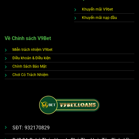
Khuyến mãi V9bet
Khuyến mãi nạp đầu
Về Chính sách V9Bet
Miễn trách nhiệm V9bet
Điều khoản & Điều kiện
Chính Sách Bảo Mật
Chơi Có Trách Nhiệm
SĐT: 932170829