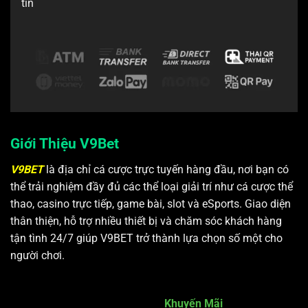
tín
Giới Thiệu V9Bet
V9BET
là địa chỉ cá cược trực tuyến hàng đầu, nơi bạn có
thể trải nghiệm đầy đủ các thể loại giải trí như cá cược thể
thao, casino trực tiếp, game bài, slot và eSports. Giao diện
thân thiện, hỗ trợ nhiều thiết bị và chăm sóc khách hàng
tận tình 24/7 giúp V9BET trở thành lựa chọn số một cho
người chơi.
Khuyến Mãi