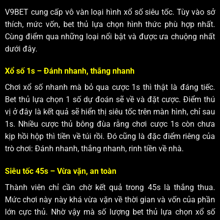
V9BET cung cấp vô vàn loại hình xổ số siêu tốc. Tùy vào sở
thích, mức vốn, bet thủ lựa chọn hình thức phù hợp nhất.
Cùng điểm qua những loại nổi bật và được ưa chuộng nhất
dưới đây.
Xổ số 1s – Đánh nhanh, thắng nhanh
Chơi xổ số nhanh mà bỏ qua cược 1s thì thật là đáng tiếc.
Bet thủ lựa chọn 1 số dự đoán sẽ về và đặt cược. Điểm thú
vị ở đây là kết quả sẽ hiển thị siêu tốc trên màn hình, chỉ sau
1s. Nhiều cược thủ bông đùa rằng chơi cược 1s còn chưa
kịp hồi hộp thì tiền về túi rồi. Đó cũng là đặc điểm riêng của
trò chơi: Đánh nhanh, thắng nhanh, rinh tiền về nhà.
Siêu tốc 45s – Vừa vặn, an toàn
Thành viên chỉ cần chờ kết quả trong 45s là thắng thua.
Mức chơi này này khá vừa vặn về thời gian và vốn của phần
lớn cực thủ. Nhờ vậy mà số lượng bet thủ lựa chọn xổ số