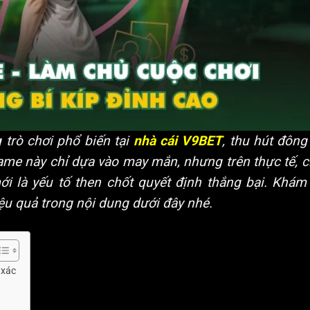
 trò chơi phổ biến tại
nhà cái V9BET
, thu hút đông
ame này chỉ dựa vào may mắn, nhưng trên thực tế, c
ới là yếu tố then chốt quyết định thắng bại. Khám
ệu quả trong nội dung dưới đây nhé.
 xác