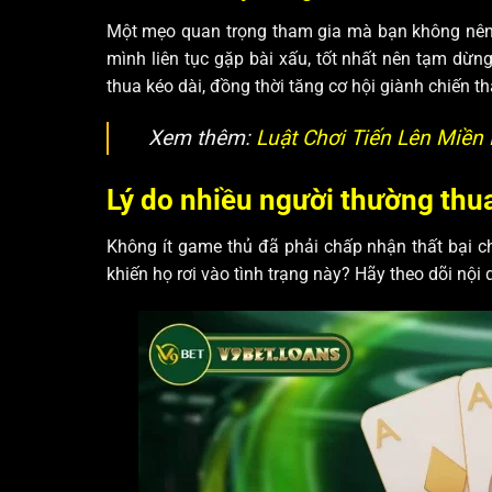
Một mẹo quan trọng tham gia mà bạn không nên b
mình liên tục gặp bài xấu, tốt nhất nên tạm dừng
thua kéo dài, đồng thời tăng cơ hội giành chiến th
Xem thêm:
Luật Chơi Tiến Lên Miề
Lý do nhiều người thường thua
Không ít game thủ đã phải chấp nhận thất bại ch
khiến họ rơi vào tình trạng này? Hãy theo dõi nội 