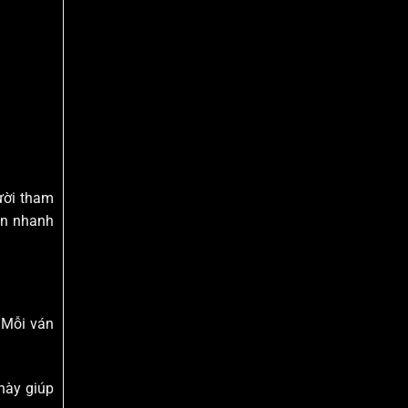
ười tham
bạn nhanh
 Mỗi ván
 này giúp