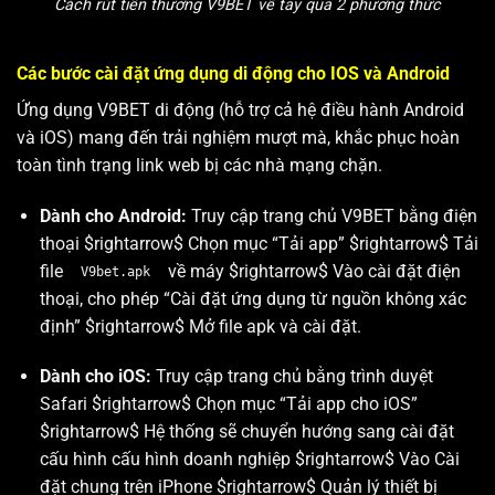
Cách rút tiền thưởng V9BET về tay qua 2 phương thức
Các bước cài đặt ứng dụng di động cho IOS và Android
Ứng dụng V9BET di động (hỗ trợ cả hệ điều hành Android
và iOS) mang đến trải nghiệm mượt mà, khắc phục hoàn
toàn tình trạng link web bị các nhà mạng chặn.
Dành cho Android:
Truy cập trang chủ V9BET bằng điện
thoại
$rightarrow$
Chọn mục “Tải app”
$rightarrow$
Tải
file
về máy
$rightarrow$
Vào cài đặt điện
V9bet.apk
thoại, cho phép “Cài đặt ứng dụng từ nguồn không xác
định”
$rightarrow$
Mở file apk và cài đặt.
Dành cho iOS:
Truy cập trang chủ bằng trình duyệt
Safari
$rightarrow$
Chọn mục “Tải app cho iOS”
$rightarrow$
Hệ thống sẽ chuyển hướng sang cài đặt
cấu hình cấu hình doanh nghiệp
$rightarrow$
Vào Cài
đặt chung trên iPhone
$rightarrow$
Quản lý thiết bị