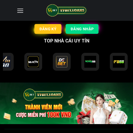
ĐĂNG KÝ
ĐĂNG NHẬP
TOP NHÀ CÁI UY TÍN