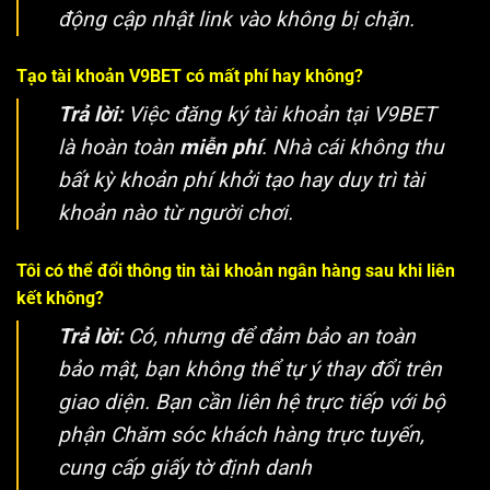
động cập nhật link vào không bị chặn.
Tạo tài khoản V9BET có mất phí hay không?
Trả lời:
Việc đăng ký tài khoản tại V9BET
là hoàn toàn
miễn phí
. Nhà cái không thu
bất kỳ khoản phí khởi tạo hay duy trì tài
khoản nào từ người chơi.
Tôi có thể đổi thông tin tài khoản ngân hàng sau khi liên
kết không?
Trả lời:
Có, nhưng để đảm bảo an toàn
bảo mật, bạn không thể tự ý thay đổi trên
giao diện. Bạn cần liên hệ trực tiếp với bộ
phận Chăm sóc khách hàng trực tuyến,
cung cấp giấy tờ định danh