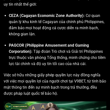
uy tín nhất thế giới:
CEZA (Cagayan Economic Zone Authority):
Cơ quan
quản lý khu kinh tế Cagayan của chính phủ Philippines,
đảm bảo mọi hoạt động cá cược diễn ra minh bạch,
không gian lận.
PAGCOR (Philippine Amusement and Gaming
Corporation):
Tập đoàn Trò chơi và Giải trí Philippines
trực thuộc văn phòng Tổng thống, minh chứng cho tiềm
lực tài chính và độ uy tín tối cao của nhà cái.
Việc sở hữu những giấy phép quyền lực này đồng nghĩa
với việc mọi quyền lợi của người chơi tại V9BET, từ tính bảo
mật thông tin đến sự minh bạch trong trả thưởng, đều
được pháp luật quốc tế bảo hộ.