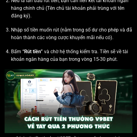
Nếu là lần đầu rút tiền, bạn cần liên kết tài khoản ngân
hàng chính chủ (Tên chủ tài khoản phải trùng với tên
đăng ký).
Nhập số tiền muốn rút (nằm trong số dư cho phép và đã
hoàn thành các vòng cược khuyến mãi nếu có).
Bấm
“Rút tiền”
và chờ hệ thống kiểm tra. Tiền sẽ về tài
khoản ngân hàng của bạn trong vòng 15-30 phút.