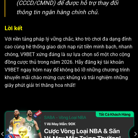
(CCCD/CMND) để được hỗ trợ thay đổi
thông tin ngân hàng chính chủ.
Lời kết
Với nền tảng pháp lý vững chắc, kho trò chơi đa dạng đỉnh
cao cùng hệ thống giao dịch nạp rút tiền minh bạch, nhanh
chóng, V9BET xứng đáng là sự lựa chọn số một cho cộng
đồng cược thủ trong năm 2026. Hãy đăng ký tài khoản
V9BET ngay hôm nay để không bỏ lỡ những chương trình
khuyến mãi chào mừng cực khủng và trải nghiệm những
giây phút giải trí thăng hoa nhất!