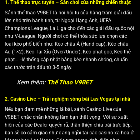
1. Thể thao trực tuyến – Sân chơi của những chiến thuật
Sảnh thể thao V9BET là nơi hội tụ của hàng trăm giải đấu
lớn nhỏ trên hành tinh, từ Ngoại Hạng Anh, UEFA
Champions League, La Liga cho đến các giải đấu quốc nội
như V-League. Người chơi có thể thỏa sức lựa chọn các
loại kèo phổ biến như: Kèo châu Á (Handicap), Kèo châu
Âu (1×2), Kèo Tài Xỉu (Over/Under), Kèo phạt góc, Kèo thẻ
phạt… Hệ thống cập nhật bảng kèo nhanh chóng, chuẩn
xác trước trận đấu từ 3-5 ngày.
Xem thêm:
Thể Thao V9BET
2. Casino Live – Trải nghiệm sòng bài Las Vegas tại nhà
Nếu bạn đam mê những lá bài, sảnh Casino Live của
V9BET chắc chắn không làm bạn thất vọng. Với sự xuất
hiện của các Dealer quyến rũ, thân thiện chia bài trực tiếp,
bạn sẽ có cảm giác như đang ngồi tại các casino xa hoa ở