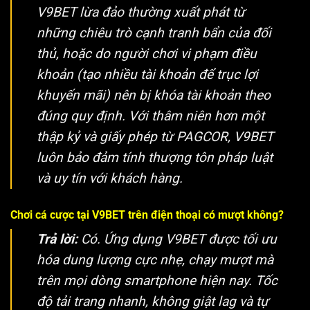
V9BET lừa đảo thường xuất phát từ
những chiêu trò cạnh tranh bẩn của đối
thủ, hoặc do người chơi vi phạm điều
khoản (tạo nhiều tài khoản để trục lợi
khuyến mãi) nên bị khóa tài khoản theo
đúng quy định. Với thâm niên hơn một
thập kỷ và giấy phép từ PAGCOR, V9BET
luôn bảo đảm tính thượng tôn pháp luật
và uy tín với khách hàng.
Chơi cá cược tại V9BET trên điện thoại có mượt không?
Trả lời:
Có. Ứng dụng V9BET được tối ưu
hóa dung lượng cực nhẹ, chạy mượt mà
trên mọi dòng smartphone hiện nay. Tốc
độ tải trang nhanh, không giật lag và tự