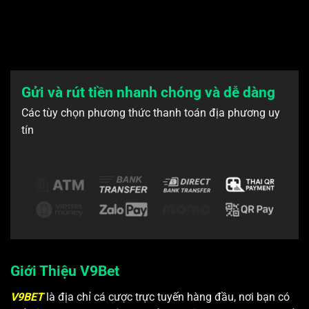
Gửi và rút tiền nhanh chóng và dễ dàng
Các tùy chọn phương thức thanh toán địa phương uy
tín
Giới Thiệu V9Bet
V9BET
là địa chỉ cá cược trực tuyến hàng đầu, nơi bạn có