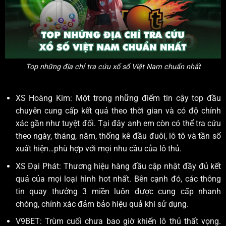
Top những địa chỉ tra cứu xổ số Việt Nam chuẩn nhất
XS Hoàng Kim: Một trong những điểm tin cậy top đầu
chuyên cung cấp kết quả theo thời gian và có độ chính
xác gần như tuyệt đối. Tại đây anh em còn có thể tra cứu
theo ngày, tháng, năm, thống kê đầu đuôi, lô tô và tần số
xuất hiện…phù hợp với mọi nhu cầu của lô thủ.
XS Đại Phát: Thương hiệu hàng đầu cập nhật đầy đủ kết
quả của mọi loại hình hot nhất. Bên cạnh đó, các thông
tin quay thưởng 3 miền luôn được cung cấp nhanh
chóng, chính xác đảm bảo hiệu quả khi sử dụng.
V9BET: Trùm cuối chưa bao giờ khiến lô thủ thất vọng.