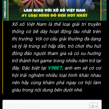
Xổ số Việt Nam là thể loại giải trí truyền
thống có bề dày hoạt động lâu nhất trên
thị trường. Với cơ cấu giải thưởng đa dạng
và tỷ lệ trúng số hấp dẫn, trò chơi thu hút
đông đảo người tham gia và có xu hướng
trở thành hot game trong nhiều năm trở lại
đây. Đặc biệt tại
V9BET
, anh em sẽ có cơ
hội trải nghiệm nhiều loại hình khác nhau
nên hãy cùng khám phá ngay cơ hội làm
giàu trong nội dung bên dưới nhé.
Table of Contents