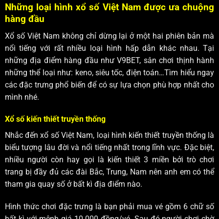
Những loại hình xổ số Việt Nam được ưa chuộng
hàng đầu
Xổ số Việt Nam không chỉ dừng lại ở một hai phiên bản mà
nổi tiếng với rất nhiều loại hình hấp dẫn khác nhau. Tại
những địa điểm hàng đầu như V9BET, sân chơi thịnh hành
những thể loại như: keno, siêu tốc, điện toán…Tìm hiểu ngay
các đặc trưng phổ biến để có sự lựa chọn phù hợp nhất cho
mình nhé.
Xổ số kiến thiết truyền thống
Nhắc đến xổ số Việt Nam, loại hình kiến thiết truyền thống là
biểu tượng lâu đời và nổi tiếng nhất trong lĩnh vực. Đặc biệt,
nhiều người còn hay gọi là kiến thiết 3 miền bởi trò chơi
trang bị đầy đủ các đài Bắc, Trung, Nam nên anh em có thể
tham gia quay số ở bất kì địa điểm nào.
Hình thức chơi đặc trưng là bạn phải mua vé gồm 6 chữ số
bất kì với mệnh giá 10.000 đồng/vé. Sau đó người chơi chờ