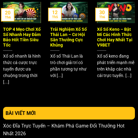
12
30
20
Th5
Th6
Th6
TOP 4 Mẹo Chơi Xổ
Trải Nghiệm Xổ Số
Xổ Số Keno – Bật
Số Nhanh Hay Đảm
Thái Lan – Cơ Hội
Mí Các Hình Thức
Bảo Hốt Tiền Siêu
Săn Thưởng Cực
Chơi Hay Nhất Tại
Tốc
Khủng
V9BET
Xổ số nhanh là hình
Xổ số Thái Lan là
Xổ số keno đang
thức cá cược trực
trò chơi giải trí có
phát triển mạnh mẽ
tuyến được ưa
phần tương tự như
trên khắp các nhà
chuộng trong thời
với [...]
cái trực tuyến. [...]
[...]
BÀI VIẾT MỚI
Xóc Đĩa Trực Tuyến – Khám Phá Game Đổi Thưởng Hot
Nhất 2026