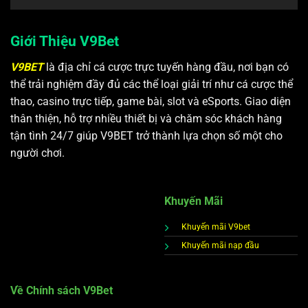
Giới Thiệu V9Bet
V9BET
là địa chỉ cá cược trực tuyến hàng đầu, nơi bạn có
thể trải nghiệm đầy đủ các thể loại giải trí như cá cược thể
thao, casino trực tiếp, game bài, slot và eSports. Giao diện
thân thiện, hỗ trợ nhiều thiết bị và chăm sóc khách hàng
tận tình 24/7 giúp V9BET trở thành lựa chọn số một cho
người chơi.
Khuyến Mãi
Khuyến mãi V9bet
Khuyến mãi nạp đầu
Về Chính sách V9Bet