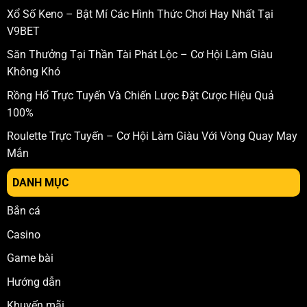
Xổ Số Keno – Bật Mí Các Hình Thức Chơi Hay Nhất Tại
V9BET
Săn Thưởng Tại Thần Tài Phát Lộc – Cơ Hội Làm Giàu
Không Khó
Rồng Hổ Trực Tuyến Và Chiến Lược Đặt Cược Hiệu Quả
100%
Roulette Trực Tuyến – Cơ Hội Làm Giàu Với Vòng Quay May
Mắn
DANH MỤC
Bắn cá
Casino
Game bài
Hướng dẫn
Khuyến mãi