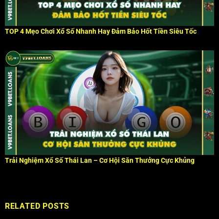
TOP 4 Mẹo Chơi Xổ Số Nhanh Hay Đảm Bảo Hốt Tiền Siêu Tốc
Trải Nghiệm Xổ Số Thái Lan – Cơ Hội Săn Thưởng Cực Khủng
RELATED POSTS